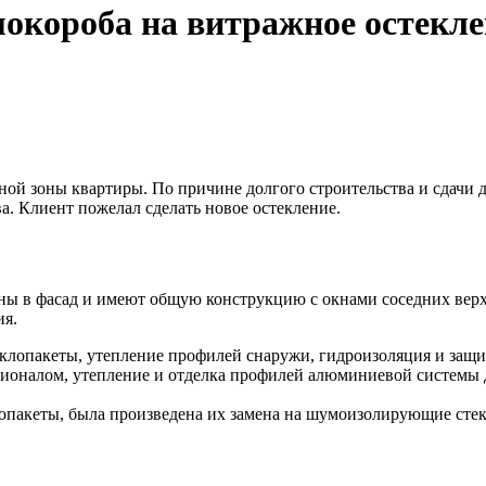
мокороба на витражное остекл
рной зоны квартиры. По причине долгого строительства и сдачи
а. Клиент пожелал сделать новое остекление.
ваны в фасад и имеют общую конструкцию с окнами соседних ве
ия.
еклопакеты, утепление профилей снаружи, гидроизоляция и защит
ионалом, утепление и отделка профилей алюминиевой системы
лопакеты, была произведена их замена на шумоизолирующие сте