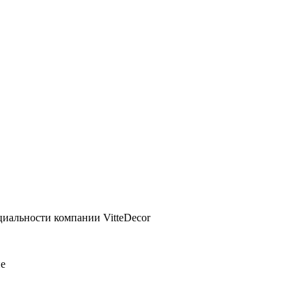
циальности компании VitteDecor
ие